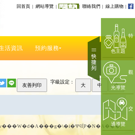
跳至主要導覽選單
（另開新視窗）
（另開新視窗）
（另
回首頁
|
網站導覽
|
問題查詢
|
聯絡我們
|
線上購物
|
特
生活資訊
預約服務
色主題
觀
字級設定：
友善列印
大
中
小
光導覽
交
通導覽