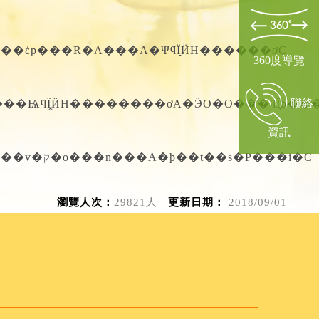
A�@�����e�P�t�Χ�i�B�F���žɮĪG������̾ڡC���@������T�A�u�Ψӧ@�ƾکʪ��έp���R�A���A�ΨϥΪ̭ӤH������ơC
360度導覽
聯絡
q�����A�o��cookie�ä��]�t���H���ѨϥΪ̭ӤH
資訊
��ҤΪk�O�W�w���ܾE�P��޶i�B�A�O�W�Ұs�ѥ��������q���O�@�ϥΪ���p�A���v�ק�o���n���A�þ��t��s�P���i�C
瀏覽人次：
29821人
更新日期：
2018/09/01