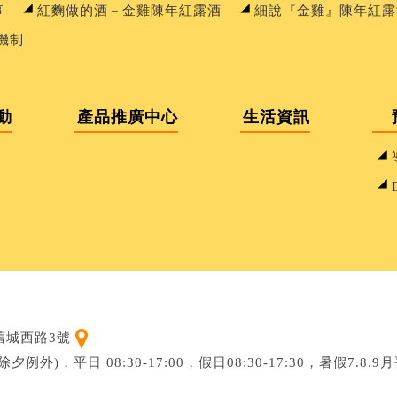
事
紅麴做的酒－金雞陳年紅露酒
細說『金雞』陳年紅露
機制
動
產品推廣中心
生活資訊
（另開新視窗）
舊城西路3號
夕例外)，平日 08:30-17:00，假日08:30-17:30，暑假7.8.9