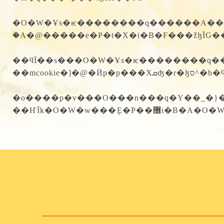
�O�W�Ұs�ѥ��������q������A���۰ʰ
��ϥΪ��s���O�W�Ұs�ѥ��������q�
��mc
�o����p�v���O���n���q�Y��_�}�l