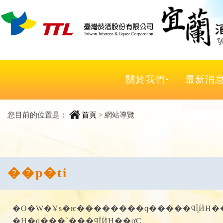
跳至主要內容區
關於我們
最新消
主要內容區
您目前的位置是：
首頁
>
網站導覽
��p�ŧi
�O�W�Ұs�ѥ��������q�����ϥΪ̭ӤH��Ʀ����A�Կ�u���إ���u�ӤH��ƫO�@�k�
�H�q���`���ϥΪ̭ӤH��ơC