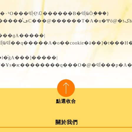
O���ϥΪ̩Ҿ\Ū������B�ϥΪ̩ҨӦ۪���}
�
���ɡA�����|
ookie�]�@�Ӥp�p���Хܩʤ�r�ɮס^�b�ϥΪ̩ҨϥΪ��
�ͮġA���]�����|
關於我們